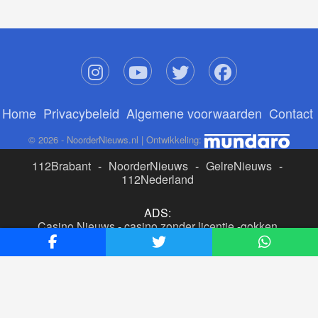
Home
Privacybeleid
Algemene voorwaarden
Contact
© 2026 - NoorderNieuws.nl | Ontwikkeling:
112Brabant
-
NoorderNieuws
-
GelreNieuws
-
112Nederland
ADS:
Casino Nieuws
-
casino zonder licentie
-
gokken
buitenlandse site
-
beste online casino nederland