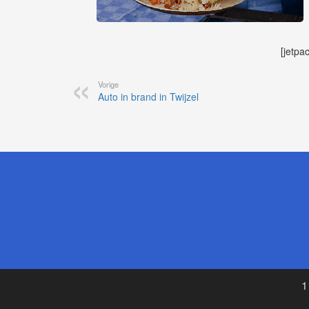
[jetpa
Vorige
Auto in brand in Twijzel
1