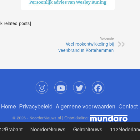
ck-related-posts]
Volgende
Veel rookontwikkeling bij
veenbrand in Kortehemmen
Home
Privacybeleid
Algemene voorwaarden
Contact
© 2026 - NoorderNieuws.nl | Ontwikkeling:
12Brabant
-
NoorderNieuws
-
GelreNieuws
-
112Nederlan