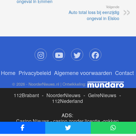
ongeval in Emmen
Volgende
Auto total loss bij eenzijdig
ongeval in Elsloo
Home
Privacybeleid
Algemene voorwaarden
Contact
© 2026 - NoorderNieuws.nl | Ontwikkeling:
112Brabant
-
NoorderNieuws
-
GelreNieuws
-
112Nederland
ADS:
Casino Nieuws
-
casino zonder licentie
-
gokken
buitenlandse site
-
beste online casino nederland