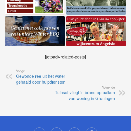
[jetpack-related-posts]
Vorige
Gewonde ree uit het water
gehaald door hulpdiensten
Volgende
Tuinset vliegt in brand op balkon
van woning in Groningen