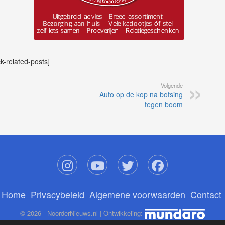
ck-related-posts]
Volgende
Auto op de kop na botsing
tegen boom
Home
Privacybeleid
Algemene voorwaarden
Contact
© 2026 - NoorderNieuws.nl | Ontwikkeling: