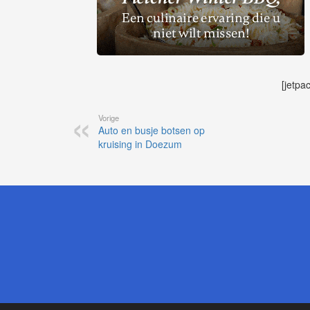
[jetpa
Vorige
Auto en busje botsen op
kruising in Doezum