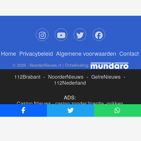
Home
Privacybeleid
Algemene voorwaarden
Contact
© 2026 - NoorderNieuws.nl | Ontwikkeling:
112Brabant
-
NoorderNieuws
-
GelreNieuws
-
112Nederland
ADS:
Casino Nieuws
-
casino zonder licentie
-
gokken
buitenlandse site
-
beste online casino nederland