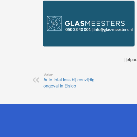
[jetpa
Vorige
Auto total loss bij eenzijdig
ongeval in Elsloo