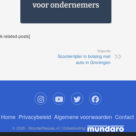
ck-related-posts]
Volgende
Scooterrijder in botsing met
auto in Groningen
Home
Privacybeleid
Algemene voorwaarden
Contact
© 2026 - NoorderNieuws.nl | Ontwikkeling: