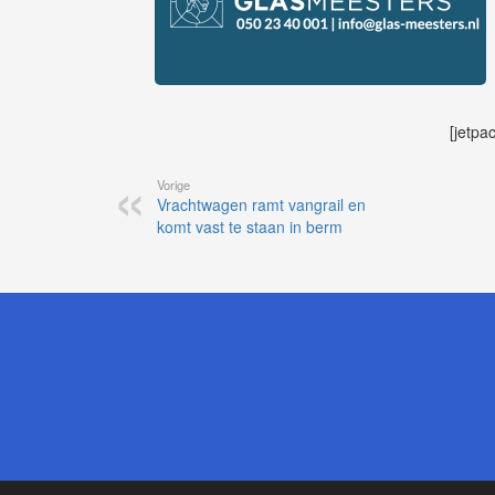
[jetpa
Vorige
Vrachtwagen ramt vangrail en
komt vast te staan in berm