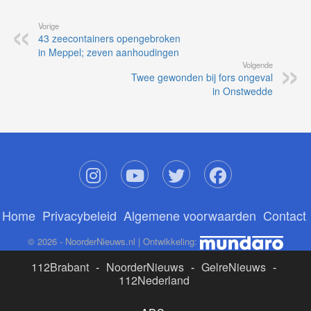
Vorige
43 zeecontainers opengebroken
in Meppel; zeven aanhoudingen
Volgende
Twee gewonden bij fors ongeval
in Onstwedde
Home
Privacybeleid
Algemene voorwaarden
Contact
© 2026 - NoorderNieuws.nl | Ontwikkeling:
112Brabant
-
NoorderNieuws
-
GelreNieuws
-
112Nederland