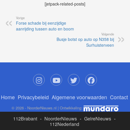
[jetpack-related-posts]
Vorige
Forse schade bij eenzijdige
aanrijding tussen auto en boom
Volgende
Busje botst op auto op N358 bij
Surhuisterveen
Home
Privacybeleid
Algemene voorwaarden
Contact
© 2026 - NoorderNieuws.nl | Ontwikkeling:
112Brabant
-
NoorderNieuws
-
GelreNieuws
-
112Nederland