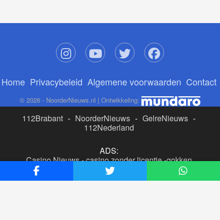
Home
Privacybeleid
Algemene voorwaarden
Contact
© 2026 - NoorderNieuws.nl | Ontwikkeling:
112Brabant
-
NoorderNieuws
-
GelreNieuws
-
112Nederland
ADS:
Casino Nieuws
-
casino zonder licentie
-
gokken
buitenlandse site
-
beste online casino nederland