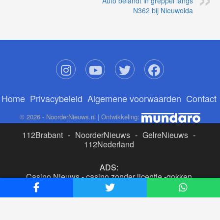
Auto belandt in greppel langs
N362 bij Nieuwolda
Home
Privacybeleid
Algemene voorwaarden
Contact
© 2026 - NoorderNieuws.nl | Ontwikkeling:
112Brabant
-
NoorderNieuws
-
GelreNieuws
-
112Nederland
ADS:
Casino Nieuws
-
casino zonder licentie
-
gokken
buitenlandse site
-
beste online casino nederland