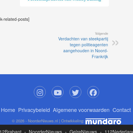
ck-related-posts]
Volgende
Verdachten van steekpartij
tegen politieagenten
aangehouden in Noord-
Frankrijk
Home
Privacybeleid
Algemene voorwaarden
Contact
© 2026 - NoorderNieuws.nl | Ontwikkeling:
12Brabant
-
NoorderNieuws
-
GelreNieuws
-
112Nederlan