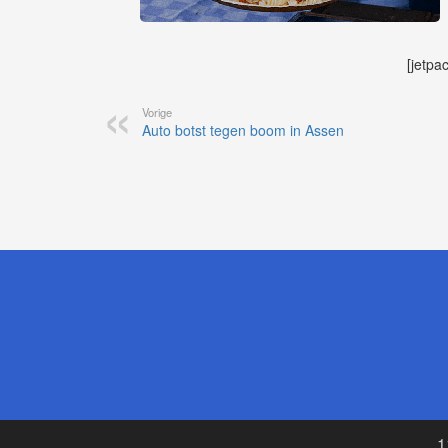
[jetpa
Vorige
Auto botst tegen boom in Assen
1