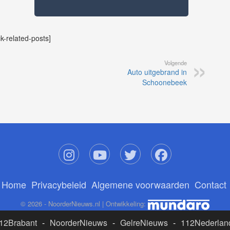
ck-related-posts]
Volgende
Auto uitgebrand in
Schoonebeek
Home
Privacybeleid
Algemene voorwaarden
Contact
© 2026 - NoorderNieuws.nl | Ontwikkeling:
12Brabant
-
NoorderNieuws
-
GelreNieuws
-
112Nederlan