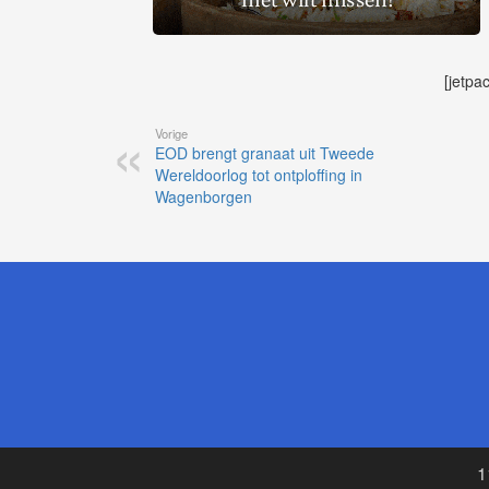
[jetpa
Vorige
EOD brengt granaat uit Tweede
Wereldoorlog tot ontploffing in
Wagenborgen
1