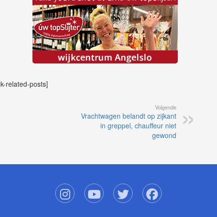
ck-related-posts]
Volgende
Vrachtwagen belandt op zijkant
in greppel, chauffeur niet
gewond