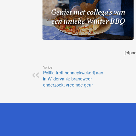
[jetpa
Vorige
Politie treft hennepkwekerij aan
in Wildervank: brandweer
onderzoekt vreemde geur