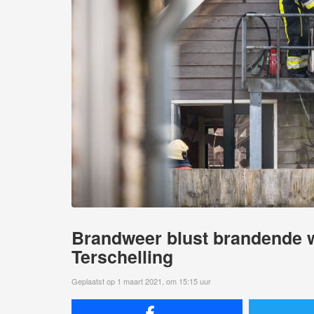
Brandweer blust brandende w
Terschelling
Geplaatst op 1 maart 2021, om 15:15 uur