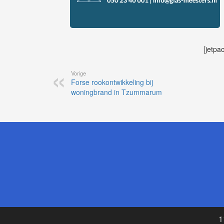
[jetpa
Vorige
Forse rookontwikkeling bij
woningbrand in Tzummarum
1