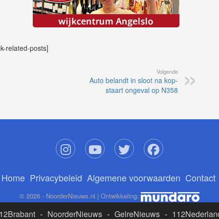
ck-related-posts]
Volgende
Auto belandt in sloot na kop-
staart ongeval op N358
Home
Privacybeleid
Algemene voorwaarden
Contact
© 2026 - NoorderNieuws.nl | Ontwikkeling:
12Brabant
-
NoorderNieuws
-
GelreNieuws
-
112Nederlan