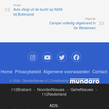
Vorige
Auto vliegt uit de bocht op N358
bij Buitenpost
Volgende
Camper volledig uitgebrand in
De Westereen
Home
Privacybeleid
Algemene voorwaarden
Contact
© 2026 - NoorderNieuws.nl | Ontwikkeling:
112Brabant
-
NoorderNieuws
-
GelreNieuws
-
112Nederland
ADS: