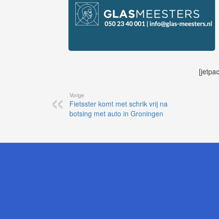
[jetpa
Vorige
Fietsster komt met schrik vrij na
botsing met auto in Groningen