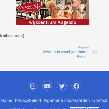
ck-related-posts]
Volgende
Afvalbult in brand gestoken in
Emmen
Home
Privacybeleid
Algemene voorwaarden
Contact