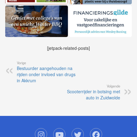
[jetpack-related-posts]
Vorige
Bestuurder aangehouden na
rijden onder invloed van drugs
in Akkrum
Volgende
Scooterrijder in botsing met
auto in Zuidwolde