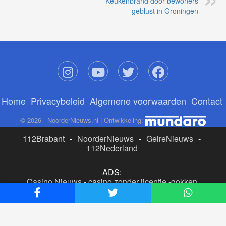
Keukenbrand door bewoners
geblust in Groningen
Home
Privacybeleid
Algemene voorwaarden
Contact
© 2026 - NoorderNieuws.nl | Ontwikkeling:
112Brabant
-
NoorderNieuws
-
GelreNieuws
-
112Nederland
ADS:
Casino Nieuws
-
casino zonder licentie
-
gokken
buitenlandse site
-
beste online casino nederland