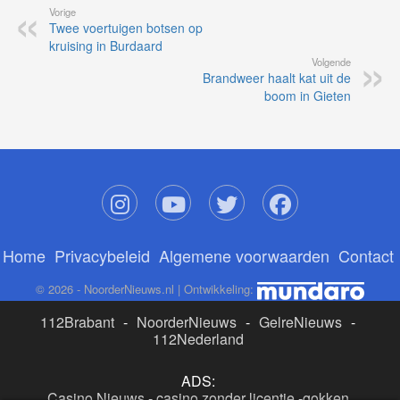
Vorige
Twee voertuigen botsen op
kruising in Burdaard
Volgende
Brandweer haalt kat uit de
boom in Gieten
Home
Privacybeleid
Algemene voorwaarden
Contact
© 2026 - NoorderNieuws.nl | Ontwikkeling:
112Brabant
-
NoorderNieuws
-
GelreNieuws
-
112Nederland
ADS:
Casino Nieuws
-
casino zonder licentie
-
gokken