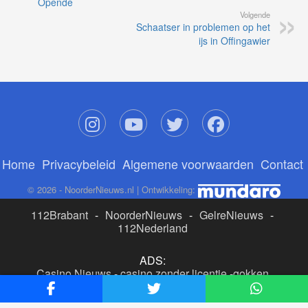
Opende
Volgende
Schaatser in problemen op het
ijs in Offingawier
Home
Privacybeleid
Algemene voorwaarden
Contact
© 2026 - NoorderNieuws.nl | Ontwikkeling:
112Brabant
-
NoorderNieuws
-
GelreNieuws
-
112Nederland
ADS:
Casino Nieuws
-
casino zonder licentie
-
gokken
buitenlandse site
-
beste online casino nederland