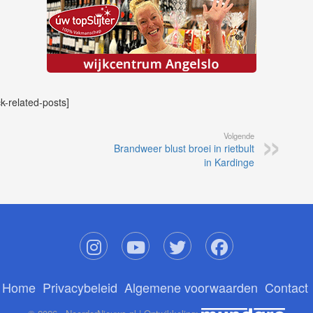
ck-related-posts]
Volgende
Brandweer blust broei in rietbult
in Kardinge
Home
Privacybeleid
Algemene voorwaarden
Contact