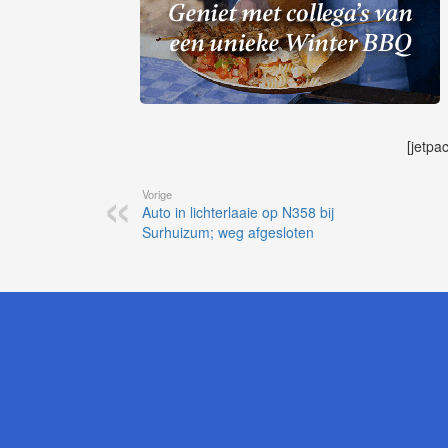
[jetpa
Vorige
Auto in lichterlaaie op N358 bij
Surhuizum; weg afgesloten