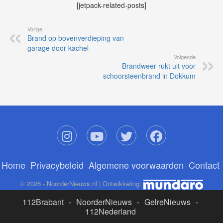
[jetpack-related-posts]
Vorige
Brand op bovenverdieping van
garage door kachel
Volgende
Brandweer rukt uit voor
schoorsteenbrand in Dokkum
Home
Privacybeleid
Algemene voorwaarden
Contact
© 2026 - NoorderNieuws.nl | Ontwikkeling:
112Brabant
-
NoorderNieuws
-
GelreNieuws
-
112Nederland