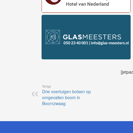
[jetpa
Vorige
Drie voertuigen botsen op
omgevallen boom in
Boornzwaag