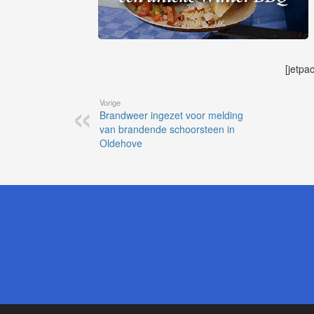
[jetpa
Vorige
Brandweer ingezet voor melding
van brandende schoorsteen in
Oldehove