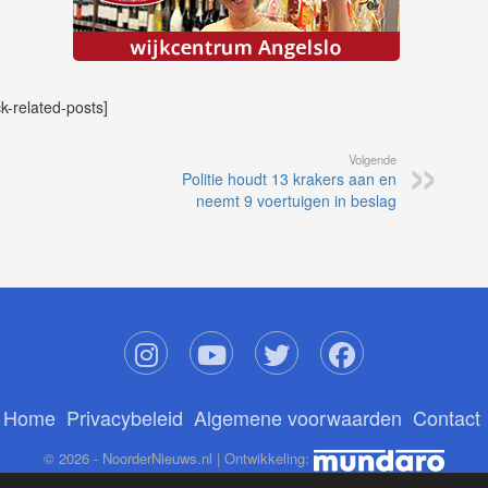
ck-related-posts]
Volgende
Politie houdt 13 krakers aan en
neemt 9 voertuigen in beslag
Home
Privacybeleid
Algemene voorwaarden
Contact
© 2026 - NoorderNieuws.nl | Ontwikkeling: