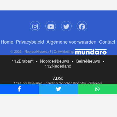
Home
Privacybeleid
Algemene voorwaarden
Contact
© 2026 - NoorderNieuws.nl | Ontwikkeling:
112Brabant
-
NoorderNieuws
-
GelreNieuws
-
112Nederland
ADS:
Casino Nieuws
-
casino zonder licentie
-
gokken
buitenlandse site
-
beste online casino nederland