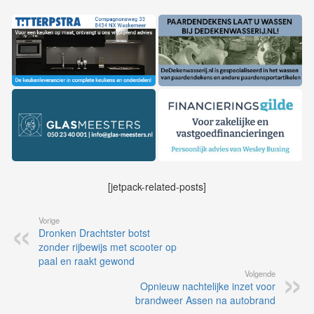
[jetpack-related-posts]
Vorige
Dronken Drachtster botst
zonder rijbewijs met scooter op
paal en raakt gewond
Volgende
Opnieuw nachtelijke inzet voor
brandweer Assen na autobrand