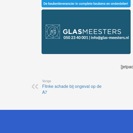
[jetpa
Vorige
Flinke schade bij ongeval op de
A7