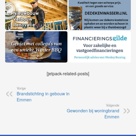
[jetpack-related-posts]
Vorige
Brandstichting in gebouw in
Emmen
Volgende
Gewonden bij woningbrand
Emmen