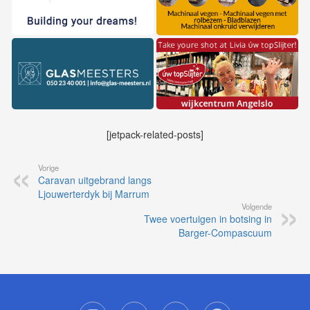
[jetpack-related-posts]
Vorige
Caravan uitgebrand langs
Ljouwerterdyk bij Marrum
Volgende
Twee voertuigen in botsing in
Barger-Compascuum