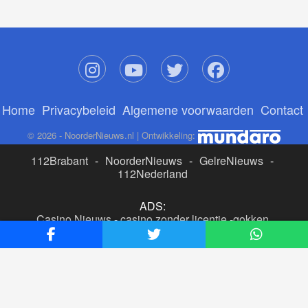
Home
Privacybeleid
Algemene voorwaarden
Contact
© 2026 - NoorderNieuws.nl | Ontwikkeling:
112Brabant
-
NoorderNieuws
-
GelreNieuws
-
112Nederland
ADS:
Casino Nieuws
-
casino zonder licentie
-
gokken
buitenlandse site
-
beste online casino nederland